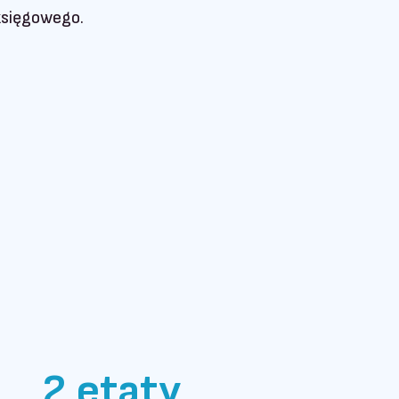
księgowego.
2 etaty